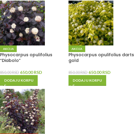
AKCIJA
AKCIJA
Physocarpus opulifolius
Physocarpus opulifolius darts
“Diabolo”
gold
650.00
RSD
650.00
RSD
850.00
RSD
850.00
RSD
DODAJ U KORPU
DODAJ U KORPU