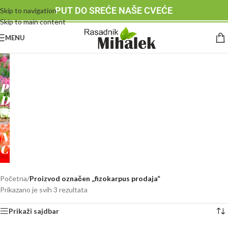
PUT DO SREĆE NAŠE CVEĆE
Skip to navigation
Skip to main content
MENU
RASADNIK
MIHALEK
PUT
DO
SREĆE
-
NAŠE
CVEĆE
Početna
/
Proizvod označen „fizokarpus prodaja“
Prikazano je svih 3 rezultata
Prikaži sajdbar