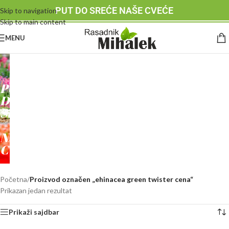
PUT DO SREĆE NAŠE CVEĆE
Skip to navigation
Skip to main content
MENU
RASADNIK
MIHALEK
PUT
DO
SREĆE
-
NAŠE
CVEĆE
Početna
/
Proizvod označen „ehinacea green twister cena“
Prikazan jedan rezultat
Prikaži sajdbar