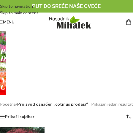
PUT DO SREĆE NAŠE CVEĆE
Skip to navigation
Skip to main content
MENU
RASADNIK
MIHALEK
PUT
DO
SREĆE
-
NAŠE
CVEĆE
Početna
/
Proizvod označen „cotinus prodaja“
Prikazan jedan rezultat
Prikaži sajdbar