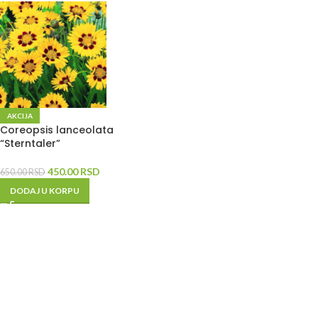
AKCIJA
Coreopsis lanceolata
“Sterntaler”
450.00
RSD
650.00
RSD
DODAJ U KORPU