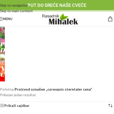
PUT DO SREĆE NAŠE CVEĆE
Skip to navigation
Skip to main content
MENU
RASADNIK
MIHALEK
PUT
DO
SREĆE
-
NAŠE
CVEĆE
Početna
/
Proizvod označen „coreopsis sterntaler cena“
Prikazan jedan rezultat
Prikaži sajdbar