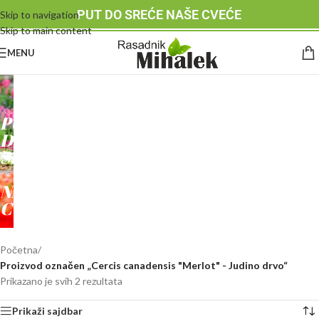
PUT DO SREĆE NAŠE CVEĆE
Skip to navigation
Skip to main content
MENU
RASADNIK
MIHALEK
PUT
DO
SREĆE
-
NAŠE
CVEĆE
Početna
/
Proizvod označen „Cercis canadensis "Merlot" - Judino drvo“
Prikazano je svih 2 rezultata
Prikaži sajdbar