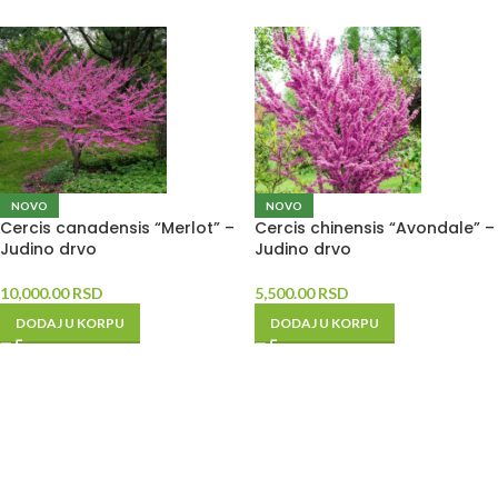
NOVO
NOVO
Cercis canadensis “Merlot” –
Cercis chinensis “Avondale” –
Judino drvo
Judino drvo
10,000.00
RSD
5,500.00
RSD
DODAJ U KORPU
DODAJ U KORPU