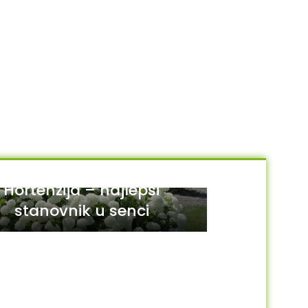
Hortenzija – najlepši
stanovnik u senci
29
JUL