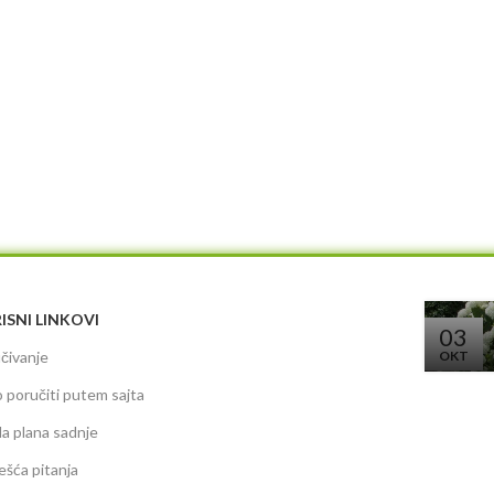
ISNI LINKOVI
03
čivanje
OKT
 poručiti putem sajta
da plana sadnje
ešća pitanja