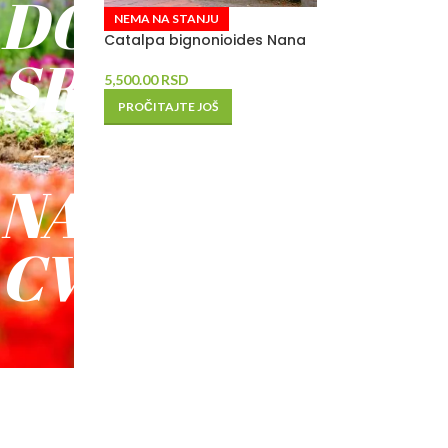
DO
NEMA NA STANJU
Catalpa bignonioides Nana
SREĆE
5,500.00
RSD
PROČITAJTE JOŠ
-
NAŠE
CVEĆE