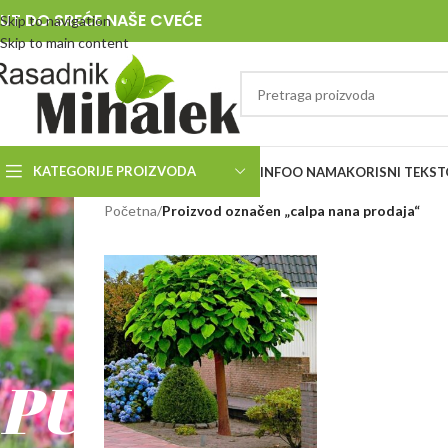
UT DO SREĆE NAŠE CVEĆE
Skip to navigation
Skip to main content
KATEGORIJE PROIZVODA
INFO
O NAMA
KORISNI TEKST
RASADNIK
Početna
/
Proizvod označen „calpa nana prodaja“
MIHALEK
PUT