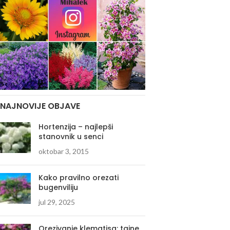
NAJNOVIJE OBJAVE
Hortenzija – najlepši
stanovnik u senci
oktobar 3, 2015
Kako pravilno orezati
bugenviliju
jul 29, 2025
Orezivanje klematisa: tajne