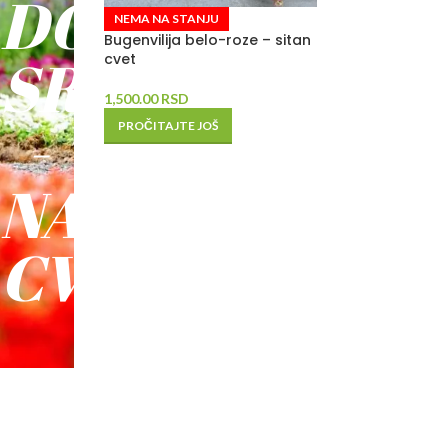
DO
NEMA NA STANJU
Bugenvilija belo-roze – sitan
SREĆE
cvet
1,500.00
RSD
-
PROČITAJTE JOŠ
NAŠE
CVEĆE