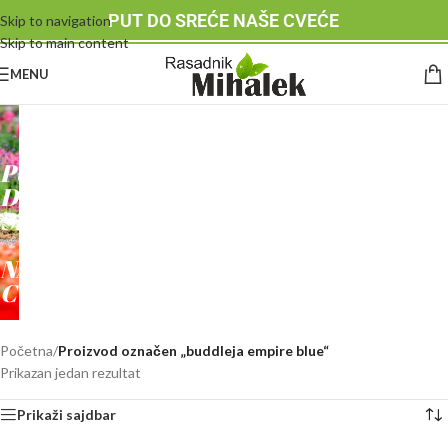
PUT DO SREĆE NAŠE CVEĆE
Skip to navigation
Skip to main content
MENU
RASADNIK
MIHALEK
PUT
DO
SREĆE
-
NAŠE
CVEĆE
Početna
/
Proizvod označen „buddleja empire blue“
Prikazan jedan rezultat
Prikaži sajdbar