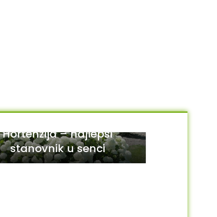
Hortenzija – najlepši
stanovnik u senci
29
JUL