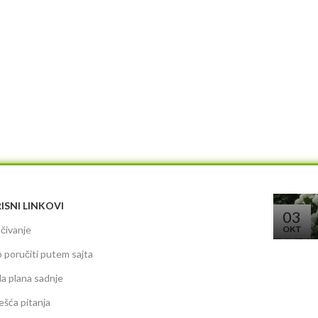
ISNI LINKOVI
03
čivanje
OKT
 poručiti putem sajta
da plana sadnje
ešća pitanja