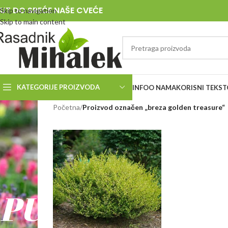
UT DO SREĆE NAŠE CVEĆE
Skip to navigation
Skip to main content
KATEGORIJE PROIZVODA
INFO
O NAMA
KORISNI TEKST
RASADNIK
Početna
/
Proizvod označen „breza golden treasure“
MIHALEK
PUT