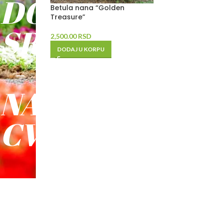
DO
Betula nana “Golden
Treasure”
SREĆE
2,500.00
RSD
DODAJ U KORPU
-
NAŠE
CVEĆE