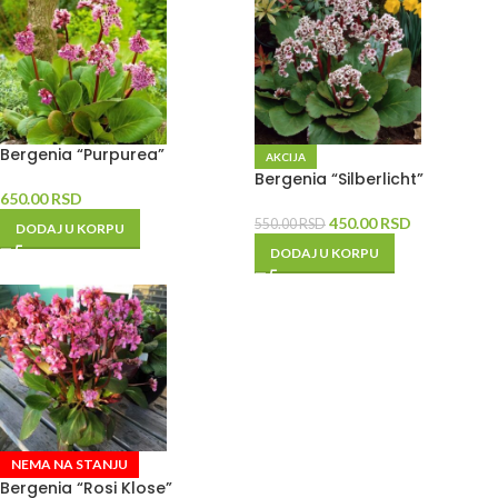
Bergenia “Purpurea”
AKCIJA
Bergenia “Silberlicht”
650.00
RSD
450.00
RSD
550.00
RSD
DODAJ U KORPU
DODAJ U KORPU
NEMA NA STANJU
Bergenia “Rosi Klose”