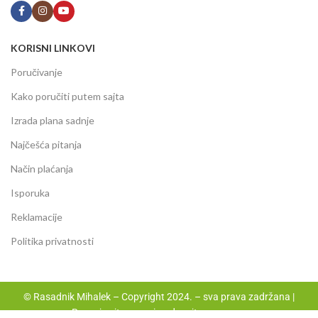
KORISNI LINKOVI
Poručivanje
Kako poručiti putem sajta
Izrada plana sadnje
Najčešća pitanja
Način plaćanja
Isporuka
Reklamacije
Politika privatnosti
© Rasadnik Mihalek – Copyright 2024. – sva prava zadržana |
Razvoj sajta
www.izradasajtovans.com