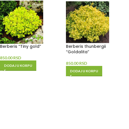
Berberis “Tiny gold”
Berberis thunbergii
“Goldalita”
850.00
RSD
850.00
RSD
DODAJ U KORPU
DODAJ U KORPU