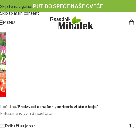
PUT DO SREĆE NAŠE CVEĆE
Skip to navigation
Skip to main content
MENU
RASADNIK
MIHALEK
PUT
DO
SREĆE
-
NAŠE
CVEĆE
Početna
/
Proizvod označen „berberis zlatne boje“
Prikazano je svih 2 rezultata
Prikaži sajdbar