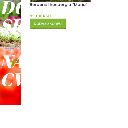
DO
Berberis thunbergia “Maria”
SREĆE
950.00
RSD
DODAJ U KORPU
-
NAŠE
CVEĆE