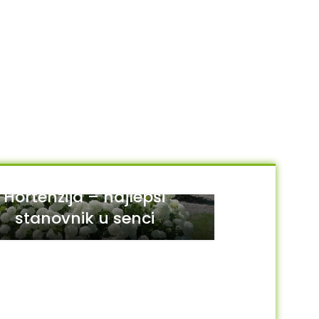
Hortenzija – najlepši
stanovnik u senci
29
JUL