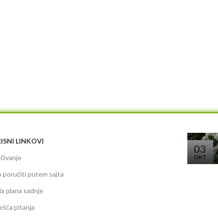
ISNI LINKOVI
03
čivanje
OKT
 poručiti putem sajta
da plana sadnje
ešća pitanja