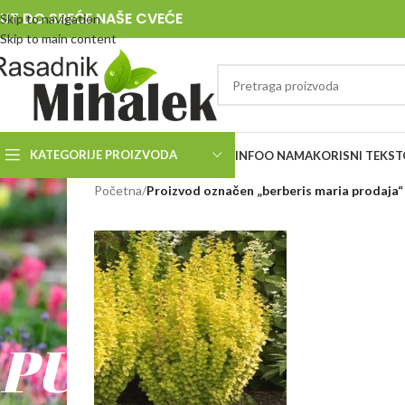
UT DO SREĆE NAŠE CVEĆE
Skip to navigation
Skip to main content
KATEGORIJE PROIZVODA
INFO
O NAMA
KORISNI TEKST
RASADNIK
Početna
/
Proizvod označen „berberis maria prodaja“
MIHALEK
PUT