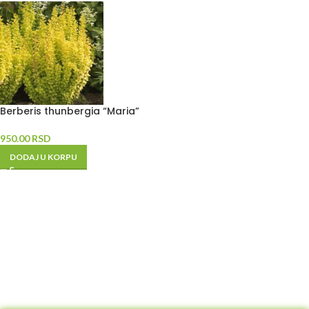
Berberis thunbergia “Maria”
950.00
RSD
DODAJ U KORPU