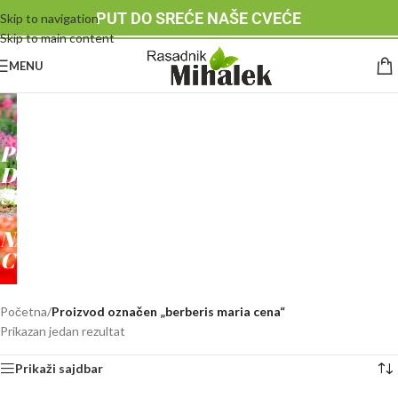
PUT DO SREĆE NAŠE CVEĆE
Skip to navigation
Skip to main content
MENU
RASADNIK
MIHALEK
PUT
DO
SREĆE
-
NAŠE
CVEĆE
Početna
/
Proizvod označen „berberis maria cena“
Prikazan jedan rezultat
Prikaži sajdbar