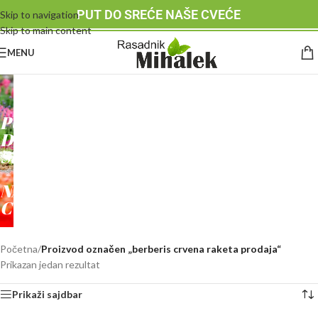
PUT DO SREĆE NAŠE CVEĆE
Skip to navigation
Skip to main content
MENU
RASADNIK
MIHALEK
PUT
DO
SREĆE
-
NAŠE
CVEĆE
Početna
/
Proizvod označen „berberis crvena raketa prodaja“
Prikazan jedan rezultat
Prikaži sajdbar