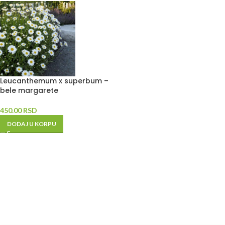
Leucanthemum x superbum –
bele margarete
450.00
RSD
DODAJ U KORPU