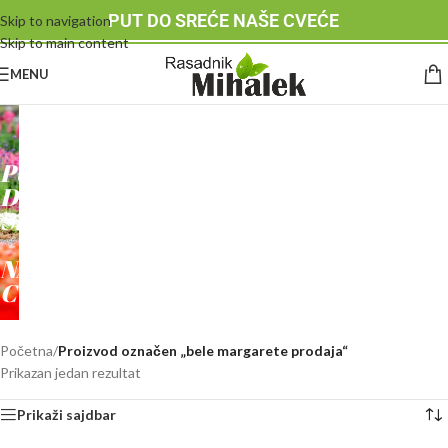
PUT DO SREĆE NAŠE CVEĆE
Skip to navigation
Skip to main content
MENU
RASADNIK
MIHALEK
PUT
DO
SREĆE
-
NAŠE
CVEĆE
Početna
/
Proizvod označen „bele margarete prodaja“
Prikazan jedan rezultat
Prikaži sajdbar