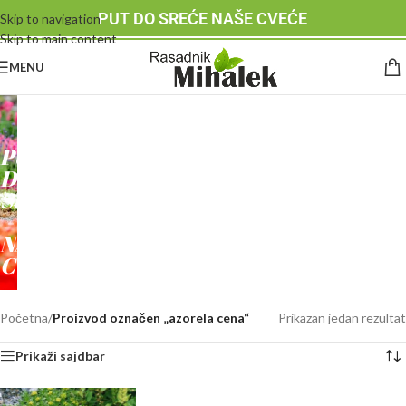
PUT DO SREĆE NAŠE CVEĆE
Skip to navigation
Skip to main content
MENU
RASADNIK
MIHALEK
PUT
DO
SREĆE
-
NAŠE
CVEĆE
Početna
/
Proizvod označen „azorela cena“
Prikazan jedan rezultat
Prikaži sajdbar