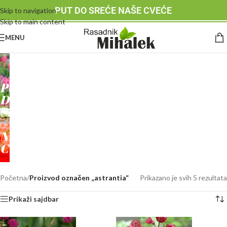
PUT DO SREĆE NAŠE CVEĆE
Skip to navigation
Skip to main content
MENU
RASADNIK
MIHALEK
PUT
DO
SREĆE
-
NAŠE
CVEĆE
Početna
/
Proizvod označen „astrantia“
Prikazano je svih 5 rezultata
Prikaži sajdbar