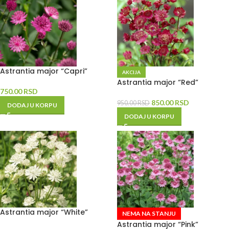
Astrantia major “Capri”
AKCIJA
Astrantia major “Red”
750.00
RSD
850.00
RSD
950.00
RSD
DODAJ U KORPU
DODAJ U KORPU
Astrantia major “White”
NEMA NA STANJU
Astrantia major “Pink”