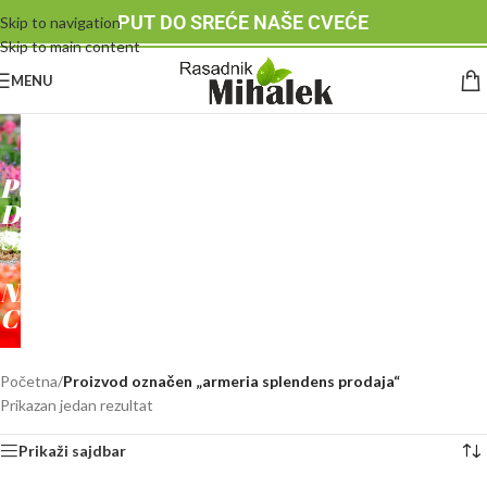
PUT DO SREĆE NAŠE CVEĆE
Skip to navigation
Skip to main content
MENU
RASADNIK
MIHALEK
PUT
DO
SREĆE
-
NAŠE
CVEĆE
Početna
/
Proizvod označen „armeria splendens prodaja“
Prikazan jedan rezultat
Prikaži sajdbar