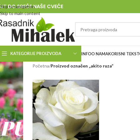
UT DO SREĆE NAŠE CVEĆE
Skip to navigation
Skip to main content
KATEGORIJE PROIZVODA
INFO
O NAMA
KORISNI TEKST
RASADNIK
Početna
/
Proizvod označen „akito ruza“
MIHALEK
PUT