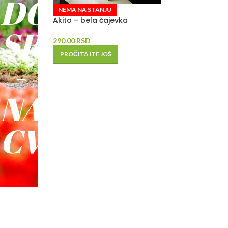
DO
NEMA NA STANJU
Akito – bela čajevka
SREĆE
290.00
RSD
PROČITAJTE JOŠ
-
NAŠE
CVEĆE