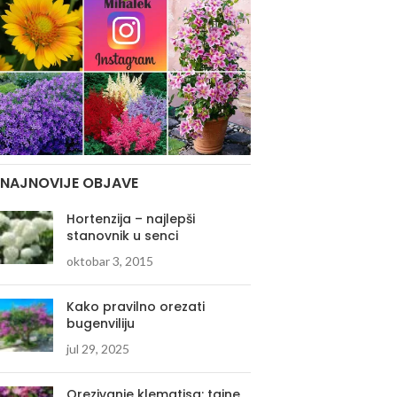
NAJNOVIJE OBJAVE
Hortenzija – najlepši
stanovnik u senci
oktobar 3, 2015
Kako pravilno orezati
bugenviliju
jul 29, 2025
Orezivanje klematisa: tajne