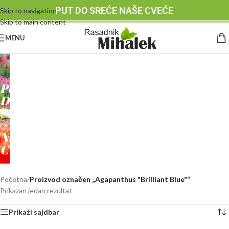
PUT DO SREĆE NAŠE CVEĆE
Skip to navigation
Skip to main content
MENU
RASADNIK
MIHALEK
PUT
DO
SREĆE
-
NAŠE
CVEĆE
Početna
/
Proizvod označen „Agapanthus "Brilliant Blue"“
Prikazan jedan rezultat
Prikaži sajdbar