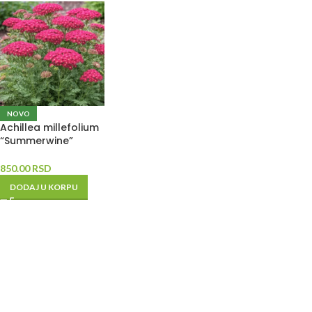
NOVO
Achillea millefolium
“Summerwine”
850.00
RSD
DODAJ U KORPU