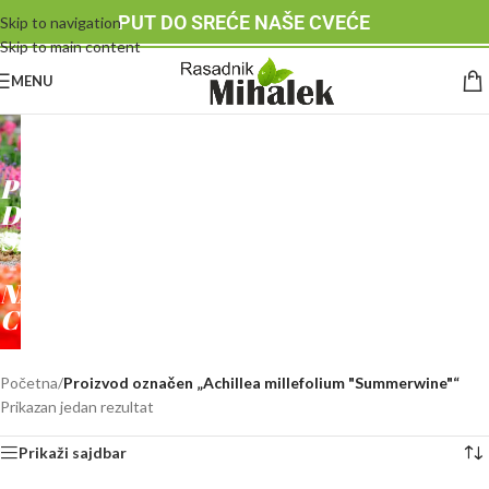
PUT DO SREĆE NAŠE CVEĆE
Skip to navigation
Skip to main content
MENU
RASADNIK
MIHALEK
PUT
DO
SREĆE
-
NAŠE
CVEĆE
Početna
/
Proizvod označen „Achillea millefolium "Summerwine"“
Prikazan jedan rezultat
Prikaži sajdbar