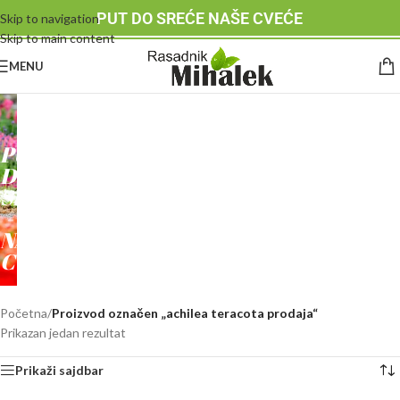
PUT DO SREĆE NAŠE CVEĆE
Skip to navigation
Skip to main content
MENU
RASADNIK
MIHALEK
PUT
DO
SREĆE
-
NAŠE
CVEĆE
Početna
/
Proizvod označen „achilea teracota prodaja“
Prikazan jedan rezultat
Prikaži sajdbar