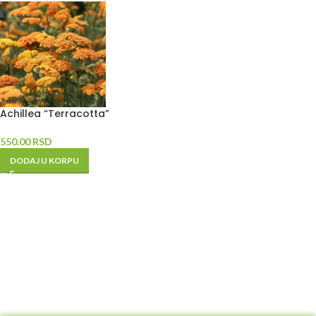
Achillea “Terracotta”
550.00
RSD
DODAJ U KORPU