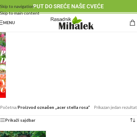
PUT DO SREĆE NAŠE CVEĆE
Skip to navigation
Skip to main content
MENU
RASADNIK
MIHALEK
PUT
DO
SREĆE
-
NAŠE
CVEĆE
Početna
/
Proizvod označen „acer stella rosa“
Prikazan jedan rezultat
Prikaži sajdbar