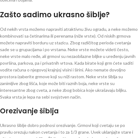
Zašto sadimo ukrasno šiblje?
Od nekih vrsta možemo napraviti atraktivnu živu ogradu, a neke možemo
kombinovati sa četinarima ili perenama (niže vrste). Od niskih grmova
možete napraviti borduru uz stazicu. Zbog različitog perioda cvetanja
sade se u grupacijama i po vrstama. Neke vrste možete videti često,
neke vrste malo ređe, ali grmovi su nezaobilazne biljke u uređenju javnih
površina, parkova, pa i privatnih vrtova. Kada birate koji grm ćete saditi
vodite računa o njegovoj krajnjoj visini i širini. Ako nemate dovoljno
prostora izaberite grmove koji su niži rastom. Neke vrste šiblja su
zanimljive zbog lišća, koje može biti raznih boja, neke vrste su
interesantne zbog cveta, a neke zbog bobica koje ukrašavaju biljku.
Svaka vrsta je lepa na sebi svojstven način.
Orezivanje šiblja
Ukrasno šiblje dobro podnosi orezivanje. Grmovi koji cvetaju se po
pravilu orezuju nakon cvetanja i to za 1/3 grane. Uvek uklanjajte stare i