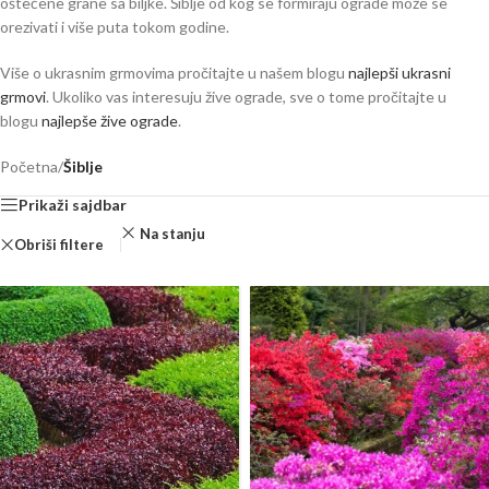
oštećene grane sa biljke. Šiblje od kog se formiraju ograde može se
orezivati i više puta tokom godine.
Više o ukrasnim grmovima pročitajte u našem blogu
najlepši ukrasni
grmovi
. Ukoliko vas interesuju žive ograde, sve o tome pročitajte u
blogu
najlepše žive ograde
.
Početna
/
Šiblje
Prikaži sajdbar
Na stanju
Obriši filtere