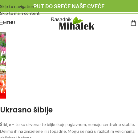
PUT DO SREĆE NAŠE CVEĆE
Skip to navigation
Skip to main content
MENU
RASADNIK
MIHALEK
PUT
DO
SREĆE
-
NAŠE
CVEĆE
Ukrasno šiblje
Šiblje
– to su drvenaste biljke koje, uglavnom, nemaju centralno stablo.
Delimo ih na zimzelene i listopadne. Mogu se naći u različitim veličinama,
oblicima i bojama.