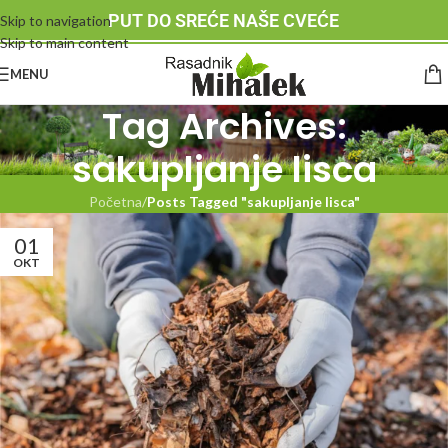
PUT DO SREĆE NAŠE CVEĆE
Skip to navigation
Skip to main content
MENU
Tag Archives:
sakupljanje lisca
Početna
/
Posts Tagged "sakupljanje lisca"
01
OKT