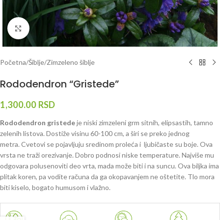
Klknite da uvećate
Početna
/
Šiblje
/
Zimzeleno šiblje
Rododendron “Gristede”
1,300.00
RSD
Rododendron gristede
je niski zimzeleni grm sitnih, elipsastih, tamno
zelenih listova. Dostiže visinu 60-100 cm, a širi se preko jednog
metra. Cvetovi se pojavljuju sredinom proleća i ljubičaste su boje. Ova
vrsta ne traži orezivanje. Dobro podnosi niske temperature. Najviše mu
odgovara polusenoviti deo vrta, mada može biti i na suncu. Ova biljka ima
plitak koren, pa vodite računa da ga okopavanjem ne oštetite. Tlo mora
biti kiselo, bogato humusom i vlažno.