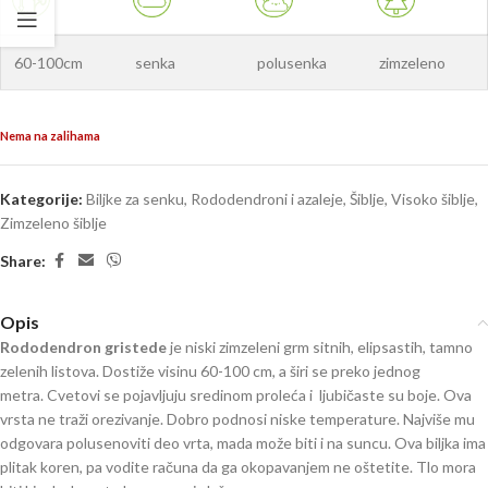
60-100cm
senka
polusenka
zimzeleno
Nema na zalihama
Kategorije:
Biljke za senku
,
Rododendroni i azaleje
,
Šiblje
,
Visoko šiblje
,
Zimzeleno šiblje
Share:
Opis
Rododendron gristede
je niski zimzeleni grm sitnih, elipsastih, tamno
zelenih listova. Dostiže visinu 60-100 cm, a širi se preko jednog
metra. Cvetovi se pojavljuju sredinom proleća i ljubičaste su boje. Ova
vrsta ne traži orezivanje. Dobro podnosi niske temperature. Najviše mu
odgovara polusenoviti deo vrta, mada može biti i na suncu. Ova biljka ima
plitak koren, pa vodite računa da ga okopavanjem ne oštetite. Tlo mora