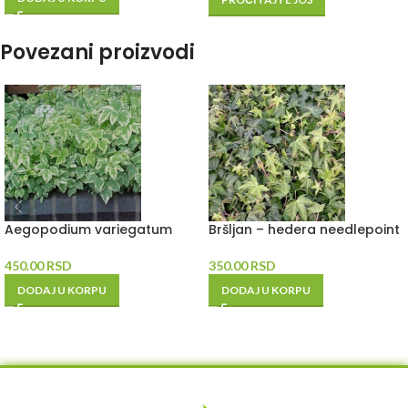
Povezani proizvodi
Aegopodium variegatum
Bršljan – hedera needlepoint
450.00
RSD
350.00
RSD
DODAJ U KORPU
DODAJ U KORPU