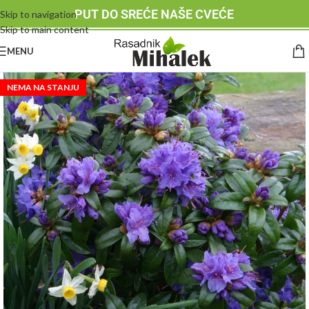
PUT DO SREĆE NAŠE CVEĆE
Skip to navigation
Skip to main content
MENU
NEMA NA STANJU