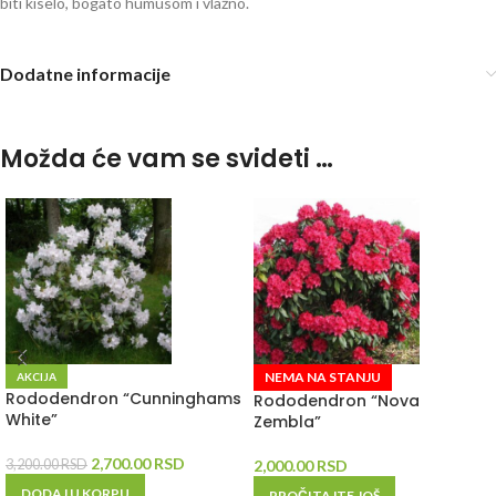
biti kiselo, bogato humusom i vlažno.
rhododendron
Dodatne informacije
Možda će vam se svideti …
NEMA NA STANJU
AKCIJA
Rododendron “Cunninghams
Rododendron “Nova
White”
Zembla”
2,700.00
RSD
3,200.00
RSD
2,000.00
RSD
DODAJ U KORPU
PROČITAJTE JOŠ