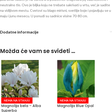
neutralno tlo. Ovo je biljka koju ne trebate sakrivati u vrtu, već je sadite
na vidljivom mestu. Cvetovi su blago mirisni, svetlije boje i pojavljuju se u
maju i junu mesecu. U ponudi su sadnice visine 70-80 cm.
Dodatne informacije
Možda će vam se svideti …
NEMA NA STANJU
NEMA NA STANJU
Magnolija bela – Alba
Magnolija Blue Opal
Superba