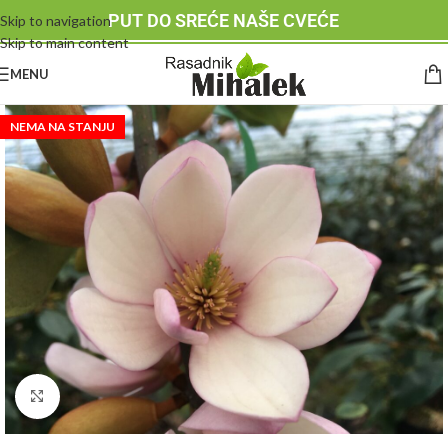
PUT DO SREĆE NAŠE CVEĆE
Skip to navigation
Skip to main content
MENU
NEMA NA STANJU
Klknite da uvećate