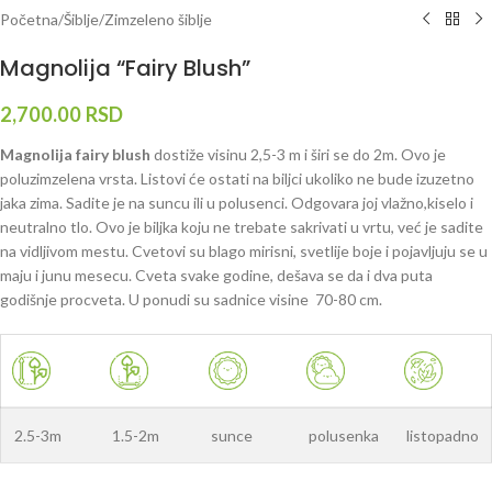
Početna
/
Šiblje
/
Zimzeleno šiblje
Magnolija “Fairy Blush”
2,700.00
RSD
Magnolija fairy blush
dostiže visinu 2,5-3 m i širi se do 2m. Ovo je
poluzimzelena vrsta. Listovi će ostati na biljci ukoliko ne bude izuzetno
jaka zima. Sadite je na suncu ili u polusenci. Odgovara joj vlažno,kiselo i
neutralno tlo. Ovo je biljka koju ne trebate sakrivati u vrtu, već je sadite
na vidljivom mestu. Cvetovi su blago mirisni, svetlije boje i pojavljuju se u
maju i junu mesecu. Cveta svake godine, dešava se da i dva puta
godišnje procveta. U ponudi su sadnice visine 70-80 cm.
2.5-3m
1.5-2m
sunce
polusenka
listopadno