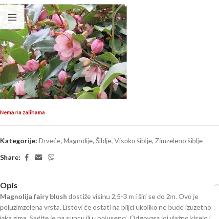
Nema na zalihama
Kategorije:
Drveće
,
Magnolije
,
Šiblje
,
Visoko šiblje
,
Zimzeleno šiblje
Share:
Opis
Magnolija fairy blush
dostiže visinu 2,5-3 m i širi se do 2m. Ovo je
poluzimzelena vrsta. Listovi će ostati na biljci ukoliko ne bude izuzetno
jaka zima. Sadite je na suncu ili u polusenci. Odgovara joj vlažno,kiselo i