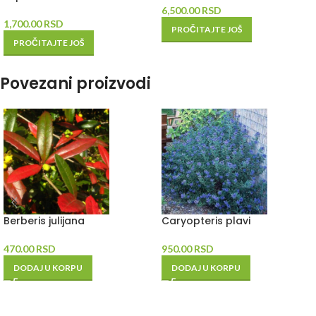
6,500.00
RSD
1,700.00
RSD
PROČITAJTE JOŠ
PROČITAJTE JOŠ
Povezani proizvodi
Berberis julijana
Caryopteris plavi
470.00
RSD
950.00
RSD
DODAJ U KORPU
DODAJ U KORPU