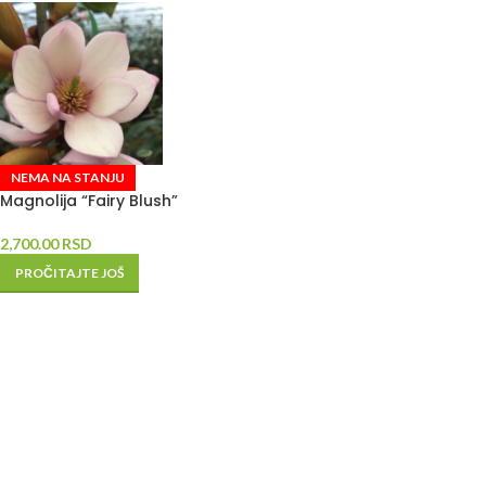
NEMA NA STANJU
Magnolija “Fairy Blush”
2,700.00
RSD
PROČITAJTE JOŠ