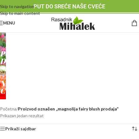
PUT DO SREĆE NAŠE CVEĆE
Skip to navigation
Skip to main content
MENU
RASADNIK
MIHALEK
PUT
DO
SREĆE
-
NAŠE
CVEĆE
Početna
/
Proizvod označen „magnolija fairy blush prodaja“
Prikazan jedan rezultat
Prikaži sajdbar