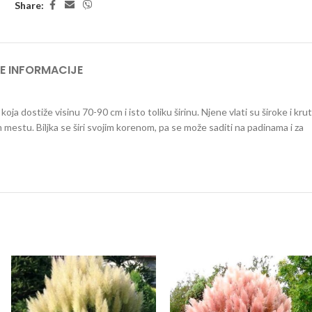
Share:
E INFORMACIJE
oja dostiže visinu 70-90 cm i isto toliku širinu. Njene vlati su široke i krut
mestu. Biljka se širi svojim korenom, pa se može saditi na padinama i za