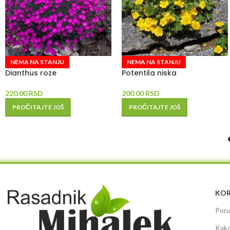
NEMA NA STANJU
NEMA NA STANJU
Dianthus roze
Potentila niska
220.00
RSD
200.00
RSD
PROČITAJTE JOŠ
PROČITAJTE JOŠ
KOR
Poru
Kako