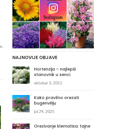
e.
NAJNOVIJE OBJAVE
Hortenzija – najlepši
stanovnik u senci
oktobar 3, 2015
Kako pravilno orezati
bugenviliju
jul 29, 2025
Orezivanje klematisa: tajne