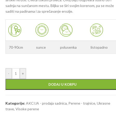
sadnja na sunčanom mestu. Biljka se širi svojim korenom, pa se može
saditi na padinama i za sprečavanje erozije.
70-90cm
sunce
polusenka
listopadno
-
+
DODAJ U KORPU
Kategorije:
AKCIJA - prodaja sadnica
,
Perene - trajnice
,
Ukrasne
trave
,
Visoke perene