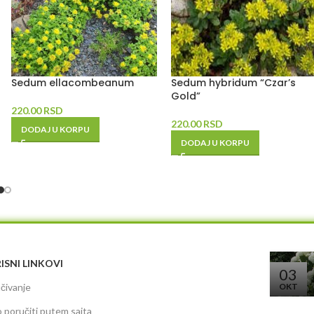
Sedum ellacombeanum
Sedum hybridum “Czar’s
Gold”
220.00
RSD
220.00
RSD
DODAJ U KORPU
DODAJ U KORPU
ISNI LINKOVI
03
čivanje
OKT
 poručiti putem sajta