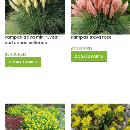
Pampas trava mini “Evita” –
Pampas trava roze
cortaderia selloana
650.00
RSD
850.00
RSD
DODAJ U KORPU
DODAJ U KORPU