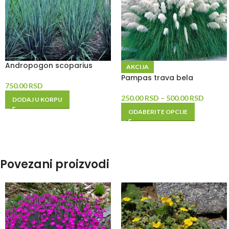
Andropogon scoparius
AKCIJA
Pampas trava bela
750.00
RSD
250.00
RSD
–
500.00
RSD
DODAJ U KORPU
ODABERITE OPCIJE
Povezani proizvodi