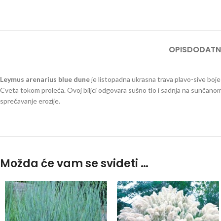
OPIS
DODATN
Leymus arenarius blue dune
je listopadna ukrasna trava plavo-sive boje k
Cveta tokom proleća. Ovoj biljci odgovara sušno tlo i sadnja na sunčanom 
sprečavanje erozije.
lejmus blu dan
Možda će vam se svideti …