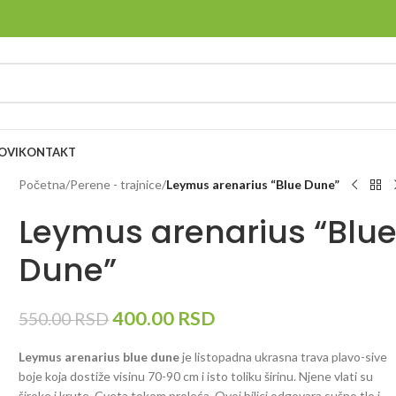
OVI
KONTAKT
Početna
/
Perene - trajnice
/
Leymus arenarius “Blue Dune”
Leymus arenarius “Blu
Dune”
400.00
RSD
550.00
RSD
Leymus arenarius blue dune
je listopadna ukrasna trava plavo-sive
boje koja dostiže visinu 70-90 cm i isto toliku širinu. Njene vlati su
široke i krute. Cveta tokom proleća. Ovoj biljci odgovara sušno tlo i