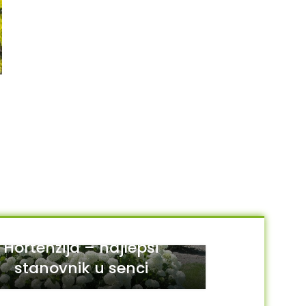
AKCIJA
NEMA NA STANJU
Sedum rupestre “Cristatum”
Sedum spathulifolium
“Purpureum”
250.00
RSD
350.00
RSD
250.00
RSD
DODAJ U KORPU
PROČITAJTE JOŠ
Hortenzija – najlepši
stanovnik u senci
29
JUL