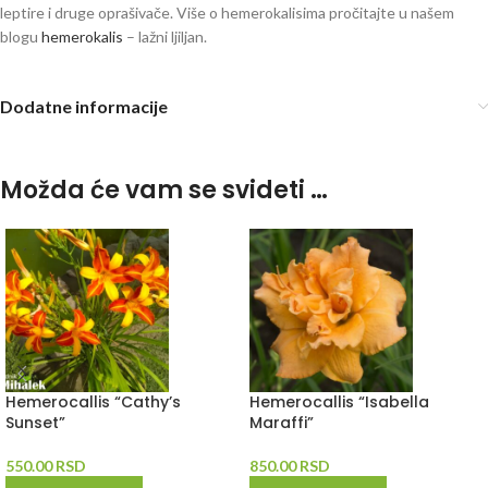
leptire i druge oprašivače. Više o hemerokalisima pročitajte u našem
blogu
hemerokalis
– lažni ljiljan.
hemerocalis hemerokalis
Dodatne informacije
Možda će vam se svideti …
Hemerocallis “Cathy’s
Hemerocallis “Isabella
Sunset”
Maraffi”
550.00
RSD
850.00
RSD