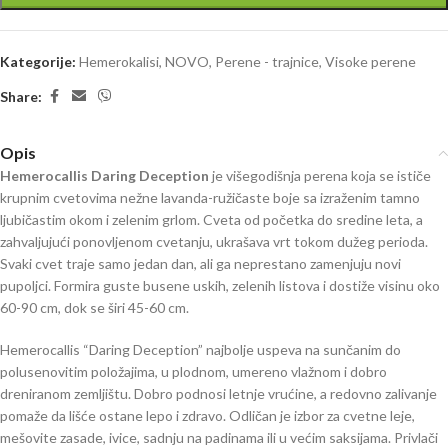
Kategorije:
Hemerokalisi
,
NOVO
,
Perene - trajnice
,
Visoke perene
Share:
Opis
Hemerocallis Daring Deception
je višegodišnja perena koja se ističe
krupnim cvetovima nežne lavanda-ružičaste boje sa izraženim tamno
ljubičastim okom i zelenim grlom. Cveta od početka do sredine leta, a
zahvaljujući ponovljenom cvetanju, ukrašava vrt tokom dužeg perioda.
Svaki cvet traje samo jedan dan, ali ga neprestano zamenjuju novi
pupoljci. Formira guste busene uskih, zelenih listova i dostiže visinu oko
60-90 cm, dok se širi 45-60 cm.
Hemerocallis “Daring Deception” najbolje uspeva na sunčanim do
polusenovitim položajima, u plodnom, umereno vlažnom i dobro
dreniranom zemljištu. Dobro podnosi letnje vrućine, a redovno zalivanje
pomaže da lišće ostane lepo i zdravo. Odličan je izbor za cvetne leje,
mešovite zasade, ivice, sadnju na padinama ili u većim saksijama. Privlači