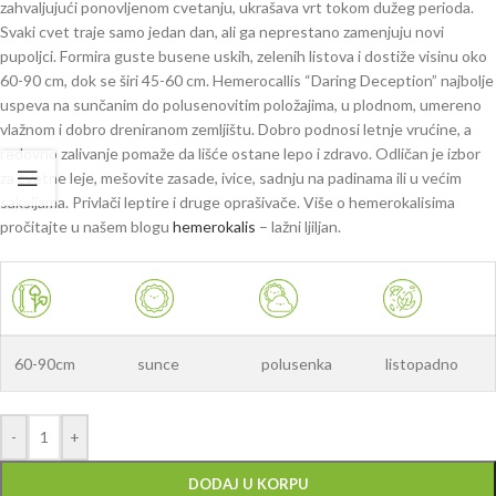
zahvaljujući ponovljenom cvetanju, ukrašava vrt tokom dužeg perioda.
Svaki cvet traje samo jedan dan, ali ga neprestano zamenjuju novi
pupoljci. Formira guste busene uskih, zelenih listova i dostiže visinu oko
60-90 cm, dok se širi 45-60 cm. Hemerocallis “Daring Deception” najbolje
uspeva na sunčanim do polusenovitim položajima, u plodnom, umereno
vlažnom i dobro dreniranom zemljištu. Dobro podnosi letnje vrućine, a
redovno zalivanje pomaže da lišće ostane lepo i zdravo. Odličan je izbor
za cvetne leje, mešovite zasade, ivice, sadnju na padinama ili u većim
saksijama. Privlači leptire i druge oprašivače. Više o hemerokalisima
pročitajte u našem blogu
hemerokalis
– lažni ljiljan.
60-90cm
sunce
polusenka
listopadno
-
+
DODAJ U KORPU