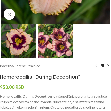
Klknite da uvećate
Početna
/
Perene - trajnice
Hemerocallis “Daring Deception”
950.00
RSD
Hemerocallis Daring Deception
je višegodišnja perena koja se ističe
krupnim cvetovima nežne lavanda-ružičaste boje sa izraženim tamno
ljubičastim okom i zelenim grlom. Cveta od početka do sredine leta, a