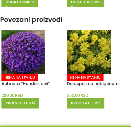
DODAJ U KORPU
DODAJ U KORPU
Povezani proizvodi
NEMA NA STANJU
NEMA NA STANJU
Aubrieta “Hendersonii”
Delosperma nubigenum
220.00
RSD
250.00
RSD
PROČITAJTE JOŠ
PROČITAJTE JOŠ