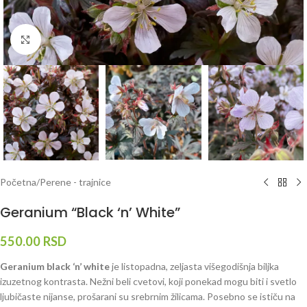
Klknite da uvećate
Početna
/
Perene - trajnice
Geranium “Black ‘n’ White”
550.00
RSD
Geranium black ‘n’ white
je listopadna, zeljasta višegodišnja biljka
izuzetnog kontrasta. Nežni beli cvetovi, koji ponekad mogu biti i svetlo
ljubičaste nijanse, prošarani su srebrnim žilicama. Posebno se ističu na