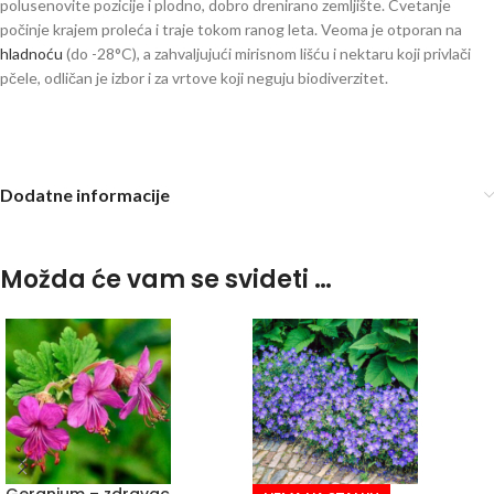
polusenovite pozicije i plodno, dobro drenirano zemljište. Cvetanje
počinje krajem proleća i traje tokom ranog leta. Veoma je otporan na
hladnoću
(do -28°C), a zahvaljujući mirisnom lišću i nektaru koji privlači
pčele, odličan je izbor i za vrtove koji neguju biodiverzitet.
Dodatne informacije
Možda će vam se svideti …