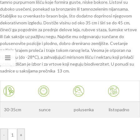
tamno purpurnom lišću koje formira guste, niske bokore. Listovi su
duboko usečeni, ponekad sa bronzanim ili tamnozelenim nijansama.
Stabljike su crvenkasto-braon boje, što dodatno doprinosi njegovom
dekorativnom izgledu. Dostiže visinu od oko 35 cm i širi se do 45 cm,
čineći ga pogodnim za prednje delove leja, rubove staza, šumske vrtove
ili čak saksije uz pažljivu negu. Najviše mu odgovaraju sunčane do
polusenovite pozicije i plodno, dobro drenirano zemljište. Cvetanje
počinje krajem proleća i traje tokom ranog leta. Veoma je otporan na
hladnoću (do -28°C), a zahvaljujući mirisnom lišću i nektaru koji privlači
pčele, odličan je izbor i za vrtove koji neguju biodiverzitet. U ponudi su
sadnice u saksijama prečnika 13 cm.
30-35cm
sunce
polusenka
listopadno
-
+