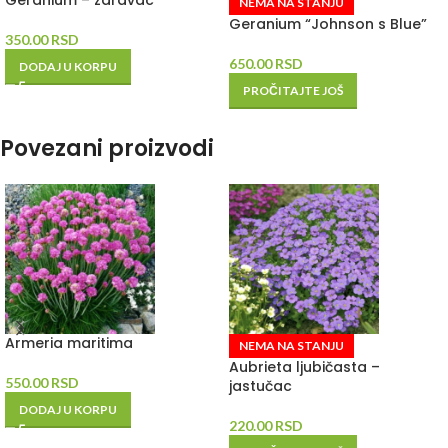
Geranium – zdravac
NEMA NA STANJU
Geranium “Johnson s Blue”
350.00
RSD
650.00
RSD
DODAJ U KORPU
PROČITAJTE JOŠ
Povezani proizvodi
Armeria maritima
NEMA NA STANJU
Aubrieta ljubičasta –
550.00
RSD
jastučac
DODAJ U KORPU
220.00
RSD