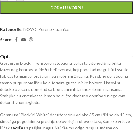
DODAJ U KORPU
Kategorije:
NOVO
,
Perene - trajnice
Share:
Opis
Geranium black ‘n’ white
je listopadna, zeljasta višegodišnja biljka
izuzetnog kontrasta. Nežni beli cvetovi, koji ponekad mogu biti i svetlo
ljubičaste nijanse, prošarani su srebrnim žilicama. Posebno se ističu na
tamno purpurnom lišću koje formira guste, niske bokore. Listovi su
duboko usečeni, ponekad sa bronzanim ili tamnozelenim nijansama.
Stabljike su crvenkasto-braon boje, što dodatno doprinosi njegovom
dekorativnom izgledu.
Geranium “Black ‘n’ White” dostiže visinu od oko 35 cm i širi se do 45 cm,
čineći ga pogodnim za prednje delove leja, rubove staza, šumske vrtove
ili čak
saksije
uz pažljivu negu. Najviše mu odgovaraju sunčane do