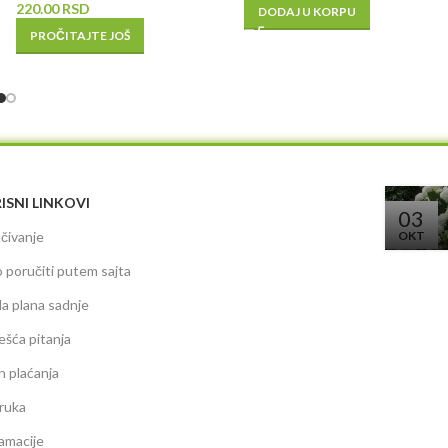
220.00
RSD
DODAJ U KORPU
PROČITAJTE JOŠ
ISNI LINKOVI
03
čivanje
OKT
 poručiti putem sajta
da plana sadnje
ešća pitanja
n plaćanja
ruka
amacije