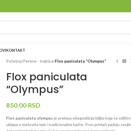
OVI
KONTAKT
Početna
/
Perene - trajnice
/
Flox paniculata “Olympus”
Flox paniculata
“Olympus”
850.00
RSD
Flox paniculata olympus
je prelepa višegodišnja biljka koja se odličn
uklapa u mešovite leje i tradicionalne bašte. Prvo privlači pažnju svoji
dekorativnim listovima, koji su prošarani krem i tamnozelenim