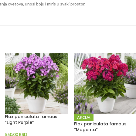
ja cvetova, unosi boju i miris u svaki prostor.
visoki
phlox floks visoki
Flox paniculata famous
AKCIJA
“Light Purple”
Flox paniculata famous
“Magenta”
550.00
RSD