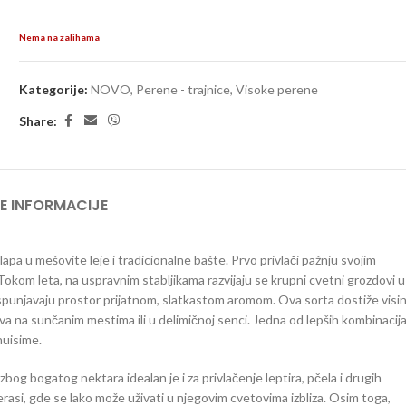
Nema na zalihama
Kategorije:
NOVO
,
Perene - trajnice
,
Visoke perene
Share:
E INFORMACIJE
lapa u mešovite leje i tradicionalne bašte. Prvo privlači pažnju svojim
Tokom leta, na uspravnim stabljikama razvijaju se krupni cvetni grozdovi u
i ispunjavaju prostor prijatnom, slatkastom aromom. Ova sorta dostiže visi
va na sunčanim mestima ili u delimičnoj senci. Jedna od lepših kombinacij
uisime.
zbog bogatog nektara idealan je i za privlačenje leptira, pčela i drugih
rasi, gde se lako može uživati u njegovim cvetovima izbliza. Osim toga,