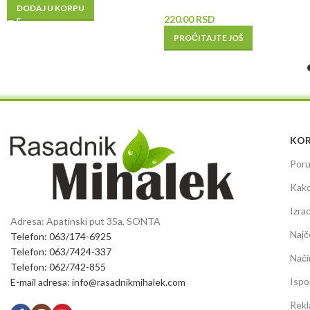
DODAJ U KORPU
220.00
RSD
PROČITAJTE JOŠ
KOR
Poru
Kako
Izra
Adresa: Apatinski put 35a, SONTA
Najč
Telefon: 063/174-6925
Telefon: 063/7424-337
Nači
Telefon: 062/742-855
Ispo
E-mail adresa: info@rasadnikmihalek.com
Rekl