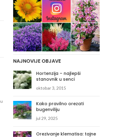
NAJNOVIJE OBJAVE
Hortenzija – najlepši
stanovnik u senci
oktobar 3, 2015
nu
Kako pravilno orezati
a
bugenviliju
jul 29, 2025
Orezivanje klematisa: tajne