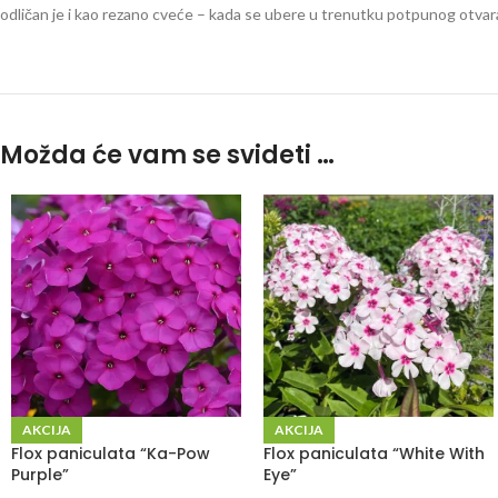
odličan je i kao rezano cveće – kada se ubere u trenutku potpunog otvaran
Možda će vam se svideti …
AKCIJA
AKCIJA
Flox paniculata “Ka-Pow
Flox paniculata “White With
Purple”
Eye”