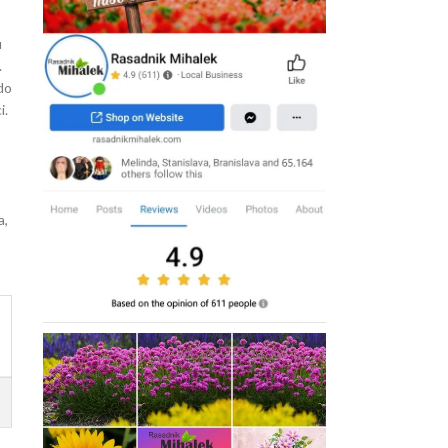
u
.
 do
i.
o
a,