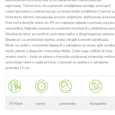
nijansama. Tokom leta, na uspravnim stabljikama razvijaju se krupni
cvetni grozdovi u ružičastoj boji, sa sitnim belim središtem. Cvetovi s
intenzivno mirisni i ispunjavaju prostor prijatnom, slatkastom aromom
Ova sorta dostiže visinu do 90 cm i najlepše izgleda u periodu od jula
septembra. Najbolje uspeva na sunčanim mestima ili u delimičnoj senc
Klasičan je izbor za rustične i prirodne bašte, a zbog bogatog nektara
idealan je i za privlačenje leptira, pčela i drugih korisnih oprašivača.
Može se saditi u otvorenim lejama ili u saksijama na terasi, gde se lak
može uživati u njegovim cvetovima izbliza. Osim toga, odličan je i kao
rezano cveće – kada se ubere u trenutku potpunog otvaranja cvetov
unosi boju i miris u svaki prostor. U ponudi su sadnice u saksijama
prečnika 11 cm.
70-90cm
sunce
polusenka
listopadno