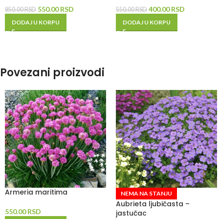
550.00
RSD
400.00
RSD
850.00
RSD
550.00
RSD
DODAJ U KORPU
DODAJ U KORPU
Povezani proizvodi
Armeria maritima
NEMA NA STANJU
Aubrieta ljubičasta –
550.00
RSD
jastučac