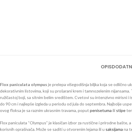
OPIS
DODATN
Flox paniculata olympus
je prelepa višegodišnja biljka koja se odlično uk
dekorativnim listovima, koji su prošarani krem i tamnozelenim nijansama. 
ružičastoj boji, sa sitnim belim središtem. Cvetovi su intenzivno mirisni 
do 90 cm i najlepše izgleda u periodu od jula do septembra. Najbolje uspe
ovog floksa je sa raznim ukrasnim travama, poput
penisetuma
ili
stipe
ten
Flox paniculata “Olympus” je klasičan izbor za rustične i prirodne bašte, a 
korisnih oprašivača. Može se saditi u otvorenim lejama ili u
saksijama
na te