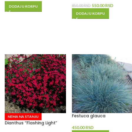
550.00
RSD
850.00
RSD
DODAJ U KORPU
DODAJ U KORPU
Festuca glauca
NEMA NA STANJU
Dianthus “Flashing Light”
450.00
RSD