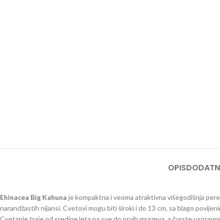
OPIS
DODATN
Ehinacea Big Kahuna
je kompaktna i veoma atraktivna višegodišnja pere
narandžastih nijansi. Cvetovi mogu biti široki i do 13 cm, sa blago povij
Cvetanje traje od sredine leta pa sve do prvih mrazeva, a čvrste uspravne 