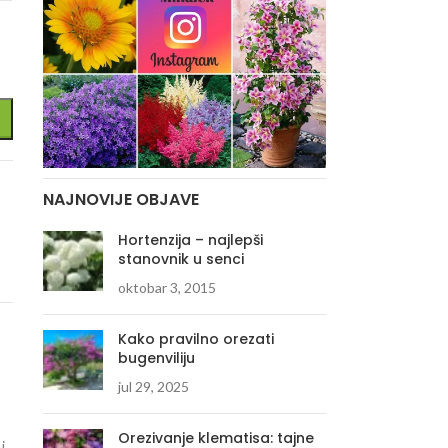
NAJNOVIJE OBJAVE
Hortenzija – najlepši
stanovnik u senci
oktobar 3, 2015
Kako pravilno orezati
bugenviliju
jul 29, 2025
Orezivanje klematisa: tajne
i