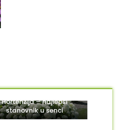
Sempervivum “Montanum”
NEMA NA STANJU
Sedum spathulifolium
250.00
RSD
“Purpureum”
DODAJ U KORPU
250.00
RSD
PROČITAJTE JOŠ
Hortenzija – najlepši
stanovnik u senci
29
JUL