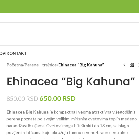
OVI
KONTAKT
Početna
/
Perene - trajnice
/
Ehinacea “Big Kahuna”
Ehinacea “Big Kahuna”
650.00
RSD
850.00
RSD
Ehinacea Big Kahuna
je kompaktna i veoma atraktivna višegodišnja
perena poznata po svojim velikim, mirisnim cvetovima toplih medeno-
narandžastih nijansi. Cvetovi mogu biti široki i do 13 cm, sa blago
povijenim laticama koje okružuju tamno crveno-braon centralno