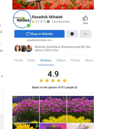
u
pa
e
je
 u