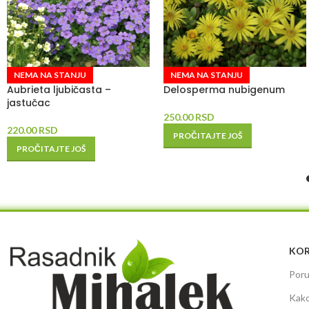
NEMA NA STANJU
NEMA NA STANJU
Aubrieta ljubičasta –
Delosperma nubigenum
jastučac
250.00
RSD
220.00
RSD
PROČITAJTE JOŠ
PROČITAJTE JOŠ
KOR
Poru
Kako