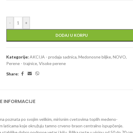
-
+
DODAJ U KORPU
Kategorije:
AKCIJA - prodaja sadnica
,
Medonosne biljke
,
NOVO
,
Perene - trajnice
,
Visoke perene
Share:
E INFORMACIJE
na poznata po svojim velikim, mirisnim cvetovima toplih medeno-
enim laticama koje okružuju tamno crveno-braon centralno ispupčenje.
stabljike dobro podnose vetar i kišu. Biljka raste u visinu od 50 do 70 cm 