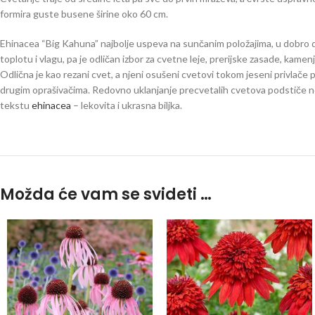
formira guste busene širine oko 60 cm.
Ehinacea “Big Kahuna” najbolje uspeva na sunčanim položajima, u dobro d
toplotu i vlagu, pa je odličan izbor za cvetne leje, prerijske zasade, kame
Odlična je kao rezani cvet, a njeni osušeni cvetovi tokom jeseni privlače
drugim oprašivačima. Redovno uklanjanje precvetalih cvetova podstiče 
tekstu
ehinacea
– lekovita i ukrasna biljka.
echinacea
Možda će vam se svideti …