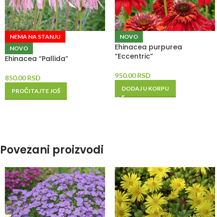
NEMA NA STANJU
NOVO
Ehinacea purpurea
NOVO
“Eccentric”
Ehinacea “Pallida”
950.00
RSD
850.00
RSD
DODAJ U KORPU
PROČITAJTE JOŠ
Povezani proizvodi