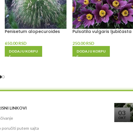
Penisetum alopecuroides
Pulsatila vulgaris ljubičasta
650.00
RSD
250.00
RSD
DODAJ U KORPU
DODAJ U KORPU
ISNI LINKOVI
03
čivanje
OKT
 poručiti putem sajta