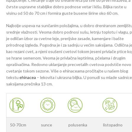
ispupčenje. Cvetanje traje od sredine leta pa sve do prvih mrazeva, a
čvrste uspravne stabljike dobro podnose vetar i kišu. Biljka raste u
visinu od 50 do 70 cm i formira guste busene širine oko 60 cm.
Najbolje uspeva na sunčanim položajima, u dobro dreniranom zemljišt
srednje vlažnosti. Veoma dobro podnosi sušu, letnju toplotu i vlagu, 
je odličan izbor za cvetne leje, prerijske zasade, kamenjare i bašte
prirodnog izgleda. Pogodna je i za sadnju u većim saksijama. Odlična j
kao rezani cvet, a njeni osušeni cvetovi tokom jeseni privlače ptice ko
se hrane semenom. Veoma je privlačna leptirima, pčelama i drugim
oprašivačima. Redovno uklanjanje precvetalih cvetova podstiče novo
cvetanje tokom sezone. Više o ehinaceama pročitajte u našem blog
tekstu
ehinacea
– lekovita i ukrasna biljka. U ponudi su mlade sadnice
saksijama prečnika 13 cm.
50-70cm
sunce
polusenka
listopadno