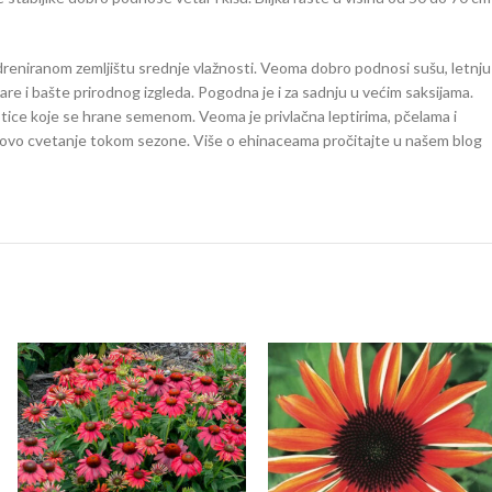
reniranom zemljištu srednje vlažnosti. Veoma dobro podnosi sušu, letnju
njare i bašte prirodnog izgleda. Pogodna je i za sadnju u većim saksijama.
 ptice koje se hrane semenom. Veoma je privlačna leptirima, pčelama i
novo cvetanje tokom sezone. Više o ehinaceama pročitajte u našem blog