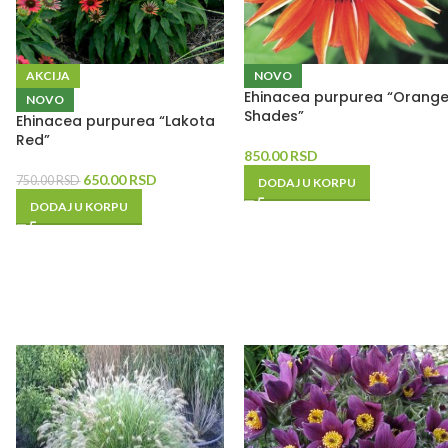
AKCIJA
NOVO
Ehinacea purpurea “Orang
NOVO
Shades”
Ehinacea purpurea “Lakota
Red”
850.00
RSD
650.00
RSD
750.00
RSD
DODAJ U KORPU
DODAJ U KORPU