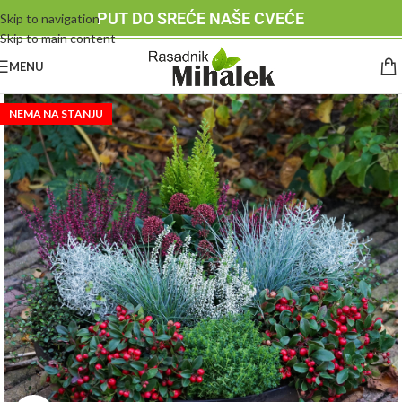
PUT DO SREĆE NAŠE CVEĆE
Skip to navigation
Skip to main content
MENU
NEMA NA STANJU