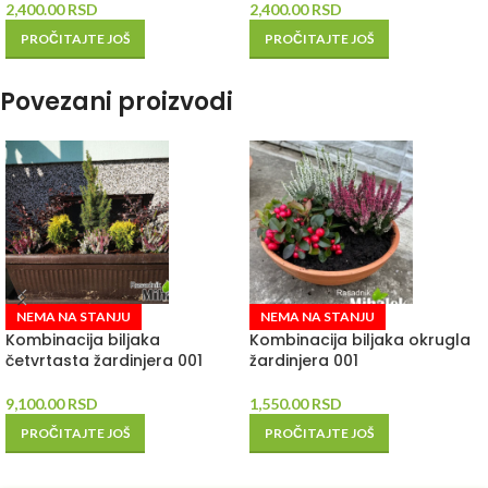
2,400.00
RSD
2,400.00
RSD
PROČITAJTE JOŠ
PROČITAJTE JOŠ
Povezani proizvodi
NEMA NA STANJU
NEMA NA STANJU
Kombinacija biljaka
Kombinacija biljaka okrugla
četvrtasta žardinjera 001
žardinjera 001
9,100.00
RSD
1,550.00
RSD
PROČITAJTE JOŠ
PROČITAJTE JOŠ