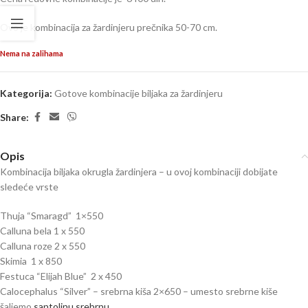
Ovo je kombinacija za žardinjeru prečnika 50-70 cm.
Nema na zalihama
Kategorija:
Gotove kombinacije biljaka za žardinjeru
Share:
Opis
Kombinacija biljaka okrugla žardinjera – u ovoj kombinaciji dobijate
sledeće vrste
Thuja “Smaragd” 1×550
Calluna bela 1 x 550
Calluna roze 2 x 550
Skimia 1 x 850
Festuca “Elijah Blue” 2 x 450
Calocephalus “Silver” – srebrna kiša 2×650 – umesto srebrne kiše
šaljemo
santolinu srebrnu
.