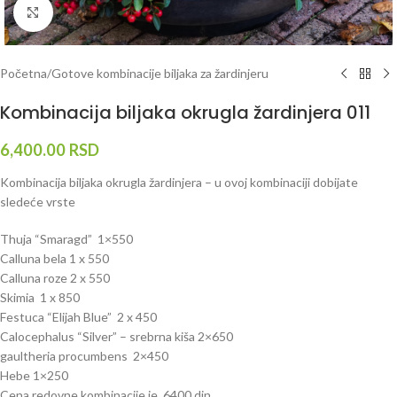
Klknite da uvećate
Početna
/
Gotove kombinacije biljaka za žardinjeru
Kombinacija biljaka okrugla žardinjera 011
6,400.00
RSD
Kombinacija biljaka okrugla žardinjera – u ovoj kombinaciji dobijate
sledeće vrste
Thuja “Smaragd” 1×550
Calluna bela 1 x 550
Calluna roze 2 x 550
Skimia 1 x 850
Festuca “Elijah Blue” 2 x 450
Calocephalus “Silver” – srebrna kiša 2×650
gaultheria procumbens 2×450
Hebe 1×250
Cena redovne kombinacije je 6400 din.