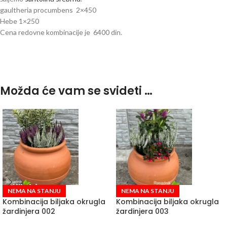
gaultheria procumbens 2×450
Hebe 1×250
Cena redovne kombinacije je 6400 din.
Možda će vam se svideti …
NEMA NA STANJU
NEMA NA STANJU
Kombinacija biljaka okrugla
Kombinacija biljaka okrugla
žardinjera 002
žardinjera 003