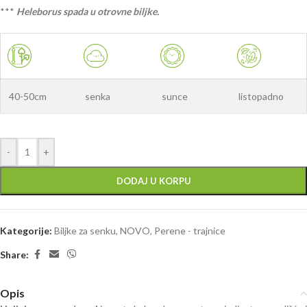
***
Heleborus spada u otrovne biljke.
40-50cm
senka
sunce
listopadno
-
+
DODAJ U KORPU
Kategorije:
Biljke za senku
,
NOVO
,
Perene - trajnice
Share:
Opis