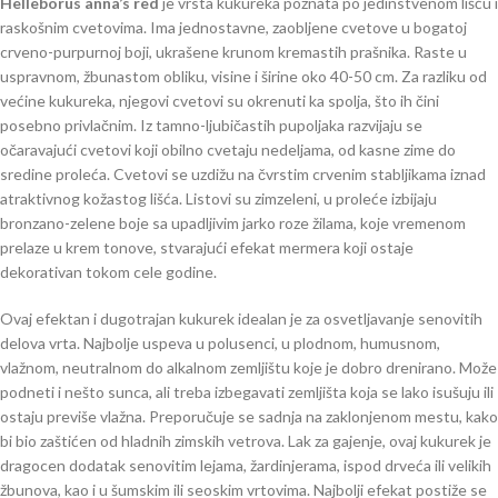
Helleborus anna’s red
je vrsta kukureka poznata po jedinstvenom lišću i
raskošnim cvetovima. Ima jednostavne, zaobljene cvetove u bogatoj
crveno-purpurnoj boji, ukrašene krunom kremastih prašnika. Raste u
uspravnom, žbunastom obliku, visine i širine oko 40-50 cm. Za razliku od
većine kukureka, njegovi cvetovi su okrenuti ka spolja, što ih čini
posebno privlačnim. Iz tamno-ljubičastih pupoljaka razvijaju se
očaravajući cvetovi koji obilno cvetaju nedeljama, od kasne zime do
sredine proleća. Cvetovi se uzdižu na čvrstim crvenim stabljikama iznad
atraktivnog kožastog lišća. Listovi su zimzeleni, u proleće izbijaju
bronzano-zelene boje sa upadljivim jarko roze žilama, koje vremenom
prelaze u krem tonove, stvarajući efekat mermera koji ostaje
dekorativan tokom cele godine.
Ovaj efektan i dugotrajan kukurek idealan je za osvetljavanje senovitih
delova vrta. Najbolje uspeva u polusenci, u plodnom, humusnom,
vlažnom, neutralnom do alkalnom zemljištu koje je dobro drenirano. Može
podneti i nešto sunca, ali treba izbegavati zemljišta koja se lako isušuju ili
ostaju previše vlažna. Preporučuje se sadnja na zaklonjenom mestu, kako
bi bio zaštićen od hladnih zimskih vetrova. Lak za gajenje, ovaj kukurek je
dragocen dodatak senovitim lejama, žardinjerama, ispod drveća ili velikih
žbunova, kao i u šumskim ili seoskim vrtovima. Najbolji efekat postiže se