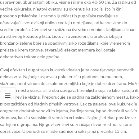
uspravnom, žbunastom obliku, visine i širine oko 40-50 cm. Za razliku od
većine kukureka, njegovi cvetovi su okrenuti ka spolja, što ih čini
posebno privlačnim. Iz tamno-ljubičastih pupoljaka razvijaju se
očaravajući cvetovi koji obilno cvetaju nedeljama, od kasne zime do
sredine proleća. Cvetovi se uzdižu na čvrstim crvenim stabljikama iznad
atraktivnog kožastog lišća. Listovi su zimzeleni, u proleće izbijaju
bronzano-zelene boje sa upadljivim jarko roze žilama, koje vremenom
prelaze u krem tonove, stvarajući efekat mermera koji ostaje
dekorativan tokom cele godine.
Ovaj efektan i dugotrajan kukurek idealan je za osvetljavanje senovitih
delova vrta. Najbolje uspeva u polusenci, u plodnom, humusnom,
vlažnom, neutralnom do alkalnom zemljištu koje je dobro drenirano. Može
podneti i nešto sunca, ali treba izbegavati zemljišta koja se lako isušuju ili
ostaju previše vlažna. Preporučuje se sadnja na zaklonjenom mestu, kako
bi bio zaštićen od hladnih zimskih vetrova. Lak za gajenje, ovaj kukurek je
dragocen dodatak senovitim lejama, žardinjerama, ispod drveća ili velikih
žbunova, kao i u šumskim ili seoskim vrtovima. Najbolji efekat postiže se
sadnjom u grupama. Njegovi cvetovi su značajan izvor nektara za rane
oprašivače. U ponudi su mlade sadnice u saksijama prečnika 13 cm.