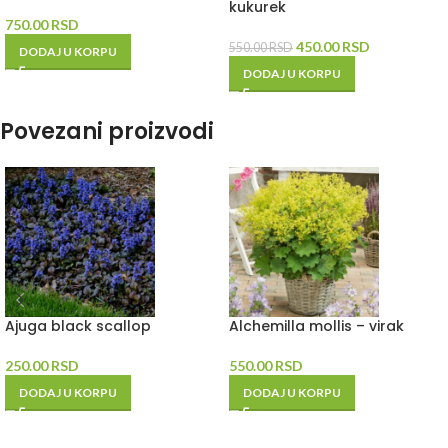
kukurek
750.00
RSD
450.00
RSD
550.00
RSD
DODAJ U KORPU
DODAJ U KORPU
Povezani proizvodi
Ajuga black scallop
Alchemilla mollis – virak
250.00
RSD
550.00
RSD
DODAJ U KORPU
DODAJ U KORPU