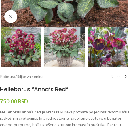
Klknite da uvećate
Početna
/
Biljke za senku
Helleborus “Anna’s Red”
750.00
RSD
Helleborus anna’s red
je vrsta kukureka poznata po jedinstvenom lišću i
raskošnim cvetovima. Ima jednostavne, zaobljene cvetove u bogatoj
crveno-purpurnoj boji, ukrašene krunom kremastih prašnika. Raste u