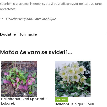
sadnjom u grupama. Njegovi cvetovi su značajan izvor nektara za rane
oprašivače.
***
Helleborus spada u otrovne biljke.
Dodatne informacije
Možda će vam se svideti …
Helleborus “Red Spotted”-
AKCIJA
kukurek
Helleborus niger – beli