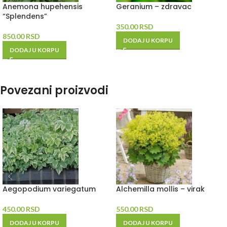
Anemona hupehensis
Geranium – zdravac
“Splendens”
350.00
RSD
850.00
RSD
DODAJ U KORPU
DODAJ U KORPU
Povezani proizvodi
Aegopodium variegatum
Alchemilla mollis – virak
450.00
RSD
550.00
RSD
DODAJ U KORPU
DODAJ U KORPU