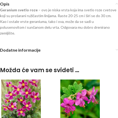
Opis
Geranium svetlo roze
– ovo je niska vrsta koja ima svetlo roze cvetove
koji su prošarani ružičastim linijama. Raste 20-25 cm i širi se do 30 cm.
Kao i ostale vrste geraniuma, tako i ova, može da se sadi u
polusenovitom i sunčanom delu vrta. Odgovara mu dobro drenirano
zemljište.
Dodatne informacije
Možda će vam se svideti …