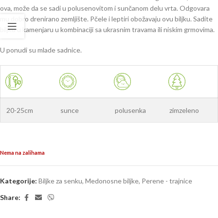
ova, može da se sadi u polusenovitom i sunčanom delu vrta. Odgovara
mu dobro drenirano zemljište. Pčele i leptiri obožavaju ovu biljku. Sadite
biljku u kamenjaru u kombinaciji sa ukrasnim travama ili niskim grmovima.
U ponudi su mlade sadnice.
20-25cm
sunce
polusenka
zimzeleno
Nema na zalihama
Kategorije:
Biljke za senku
,
Medonosne biljke
,
Perene - trajnice
Share: