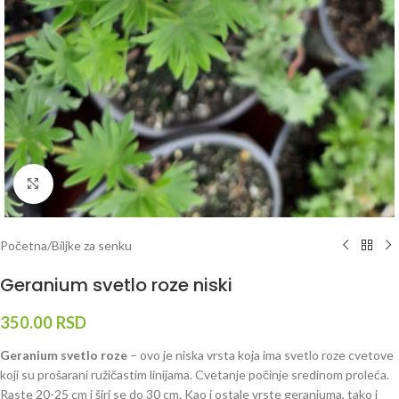
Klknite da uvećate
Početna
/
Biljke za senku
Geranium svetlo roze niski
350.00
RSD
Geranium svetlo roze
– ovo je niska vrsta koja ima svetlo roze cvetove
koji su prošarani ružičastim linijama. Cvetanje počinje sredinom proleća.
Raste 20-25 cm i širi se do 30 cm. Kao i ostale vrste geraniuma, tako i