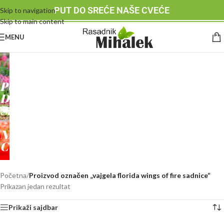
PUT DO SREĆE NAŠE CVEĆE
Skip to navigation
Skip to main content
MENU
RASADNIK
MIHALEK
PUT
DO
SREĆE
-
NAŠE
CVEĆE
Početna
/
Proizvod označen „vajgela florida wings of fire sadnice“
Prikazan jedan rezultat
Prikaži sajdbar