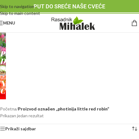
PUT DO SREĆE NAŠE CVEĆE
Skip to navigation
Skip to main content
MENU
RASADNIK
MIHALEK
PUT
DO
SREĆE
-
NAŠE
CVEĆE
Početna
/
Proizvod označen „photinija little red robin“
Prikazan jedan rezultat
Prikaži sajdbar