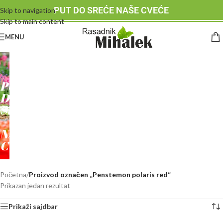
PUT DO SREĆE NAŠE CVEĆE
Skip to navigation
Skip to main content
MENU
RASADNIK
MIHALEK
PUT
DO
SREĆE
-
NAŠE
CVEĆE
Početna
/
Proizvod označen „Penstemon polaris red“
Prikazan jedan rezultat
Prikaži sajdbar