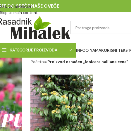
UT DO SREĆE NAŠE CVEĆE
Skip to navigation
Skip to main content
KATEGORIJE PROIZVODA
INFO
O NAMA
KORISNI TEKST
RASADNIK
Početna
/
Proizvod označen „lonicera halliana cena“
MIHALEK
PUT