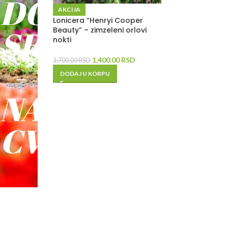
DO
AKCIJA
Lonicera “Henryi Cooper
SREĆE
Beauty” – zimzeleni orlovi
nokti
-
1,400.00
RSD
1,700.00
RSD
DODAJ U KORPU
NAŠE
CVEĆE