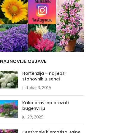
NAJNOVIJE OBJAVE
Hortenzija – najlepši
stanovnik u senci
oktobar 3, 2015
Kako pravilno orezati
bugenviliju
jul 29, 2025
Orezivanje klematisa: tajne