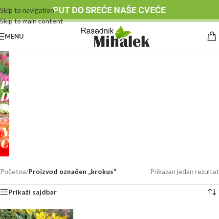
PUT DO SREĆE NAŠE CVEĆE
Skip to navigation
Skip to main content
MENU
RASADNIK
MIHALEK
PUT
DO
SREĆE
-
NAŠE
CVEĆE
Početna
/
Proizvod označen „krokus“
Prikazan jedan rezultat
Prikaži sajdbar