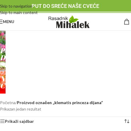
PUT DO SREĆE NAŠE CVEĆE
Skip to navigation
Skip to main content
MENU
RASADNIK
MIHALEK
PUT
DO
SREĆE
-
NAŠE
CVEĆE
Početna
/
Proizvod označen „klematis princeza dijana“
Prikazan jedan rezultat
Prikaži sajdbar