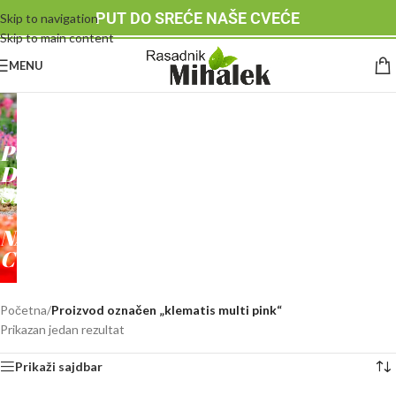
PUT DO SREĆE NAŠE CVEĆE
Skip to navigation
Skip to main content
MENU
RASADNIK
MIHALEK
PUT
DO
SREĆE
-
NAŠE
CVEĆE
Početna
/
Proizvod označen „klematis multi pink“
Prikazan jedan rezultat
Prikaži sajdbar