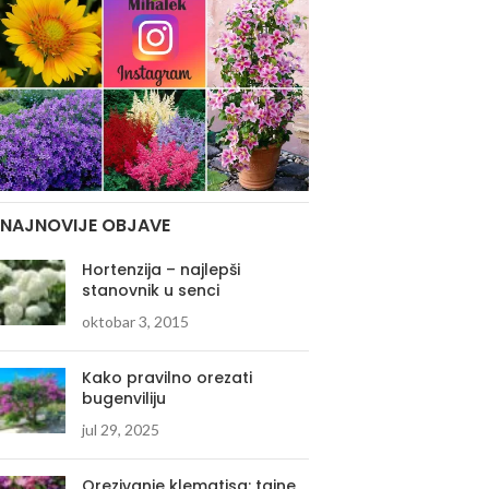
NAJNOVIJE OBJAVE
Hortenzija – najlepši
stanovnik u senci
oktobar 3, 2015
Kako pravilno orezati
bugenviliju
jul 29, 2025
Orezivanje klematisa: tajne