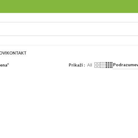
OVI
KONTAKT
cena“
Prikaži
All