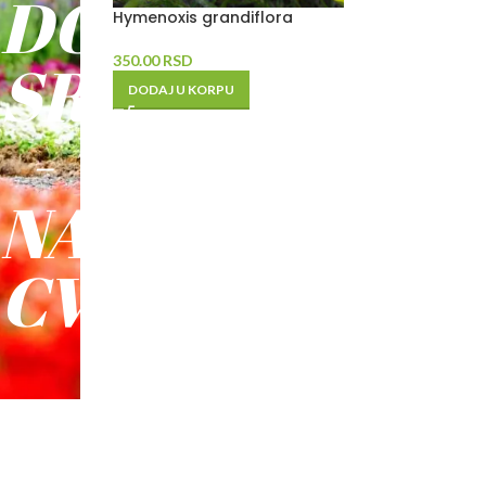
DO
Hymenoxis grandiflora
SREĆE
350.00
RSD
DODAJ U KORPU
-
NAŠE
CVEĆE