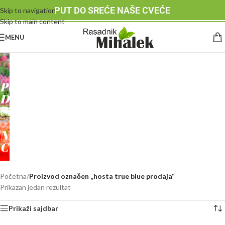
PUT DO SREĆE NAŠE CVEĆE
Skip to navigation
Skip to main content
MENU
RASADNIK
MIHALEK
PUT
DO
SREĆE
-
NAŠE
CVEĆE
Početna
/
Proizvod označen „hosta true blue prodaja“
Prikazan jedan rezultat
Prikaži sajdbar