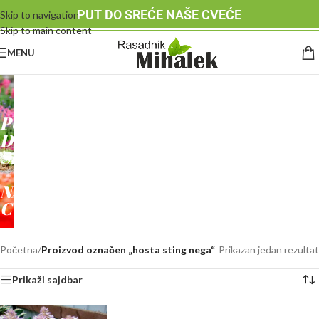
PUT DO SREĆE NAŠE CVEĆE
Skip to navigation
Skip to main content
MENU
RASADNIK
MIHALEK
PUT
DO
SREĆE
-
NAŠE
CVEĆE
Početna
/
Proizvod označen „hosta sting nega“
Prikazan jedan rezultat
Prikaži sajdbar