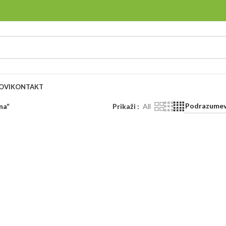
OVI
KONTAKT
na“
Prikaži
All