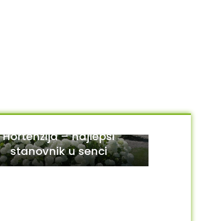
Hortenzija – najlepši
stanovnik u senci
29
JUL