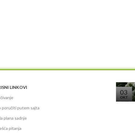
ISNI LINKOVI
03
čivanje
OKT
 poručiti putem sajta
da plana sadnje
ešća pitanja