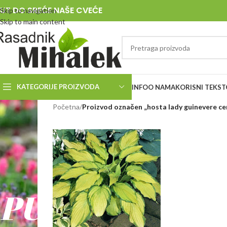
UT DO SREĆE NAŠE CVEĆE
Skip to navigation
Skip to main content
KATEGORIJE PROIZVODA
INFO
O NAMA
KORISNI TEKST
RASADNIK
Početna
/
Proizvod označen „hosta lady guinevere ce
MIHALEK
PUT