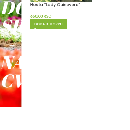
DO
Hosta “Lady Guinevere”
SREĆE
650.00
RSD
DODAJ U KORPU
-
NAŠE
CVEĆE