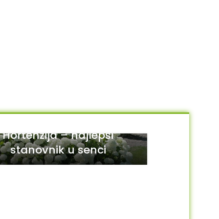
Hortenzija – najlepši
stanovnik u senci
29
JUL