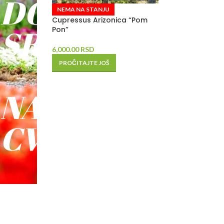
DO
NEMA NA STANJU
Cupressus Arizonica “Pom
SREĆE
Pon”
6,000.00
RSD
-
PROČITAJTE JOŠ
NAŠE
CVEĆE