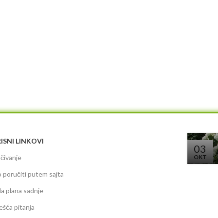
ISNI LINKOVI
03
čivanje
OKT
 poručiti putem sajta
da plana sadnje
ešća pitanja