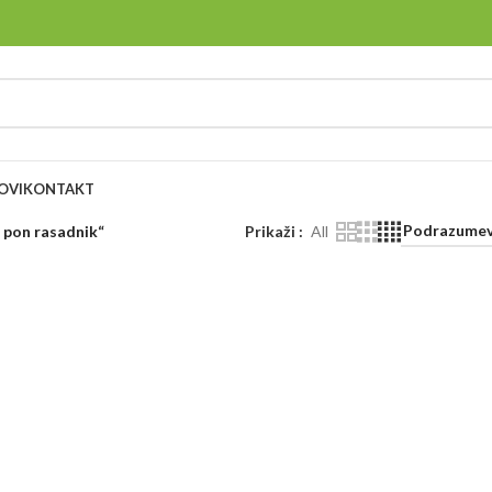
OVI
KONTAKT
 pon rasadnik“
Prikaži
All