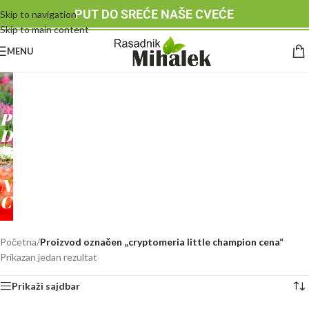
PUT DO SREĆE NAŠE CVEĆE
Skip to navigation
Skip to main content
MENU
RASADNIK
MIHALEK
PUT
DO
SREĆE
-
NAŠE
CVEĆE
Početna
/
Proizvod označen „cryptomeria little champion cena“
Prikazan jedan rezultat
Prikaži sajdbar