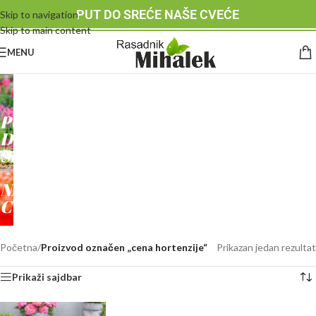
PUT DO SREĆE NAŠE CVEĆE
Skip to navigation
Skip to main content
MENU
RASADNIK
MIHALEK
PUT
DO
SREĆE
-
NAŠE
CVEĆE
Početna
/
Proizvod označen „cena hortenzije“
Prikazan jedan rezultat
Prikaži sajdbar